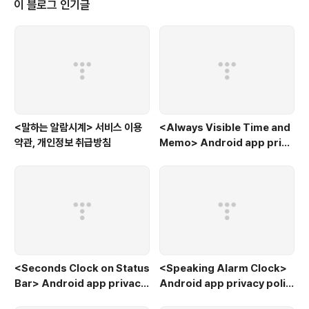
이 블로그 인기글
<말하는 알람시계> 서비스 이용
<Always Visible Time and
약관, 개인정보 취급방침
Memo> Android app priva
cy policy
<Seconds Clock on Status
<Speaking Alarm Clock>
Bar> Android app privacy
Android app privacy polic
policy
y