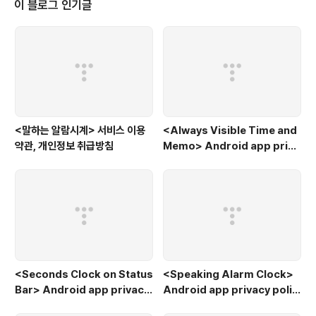
이 블로그 인기글
<말하는 알람시계> 서비스 이용
<Always Visible Time and
약관, 개인정보 취급방침
Memo> Android app priva
cy policy
<Seconds Clock on Status
<Speaking Alarm Clock>
Bar> Android app privacy
Android app privacy polic
policy
y