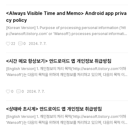
소(대략적 위치), 광고 상호작용 데이터.목적: 광고(보상형 및 배너 광고 등) 제공 , 맞
춤형 광고(Personalized Ads) 송출, 부정 행위 방지.2. GDPR 준수 및 사용자의
<Always Visible Time and Memo> Android app priva
동의 (유럽 거주자 대상)유럽 경제 지역(EEA) 및 영국 사용..
cy policy
글 내용
[Korean Version] 1. Purpose of processing personal information (‘htt
p://wansoft.tistory.com’ or ‘Wansoft’) processes personal informatio
n for the following purposes, and does not use it for purposes othe
작성시간
22
0
2024. 7. 7.
r than the following. - The 'Always Visible Time Memo' app collects t
he user's location information not only in the app settings screen but
also when the app is running in the background as a ser..
<시간 메모 항상보기> 안드로이드 앱 개인정보 취급방침
글 내용
[English Version] 1. 개인정보의 처리 목적(‘http://wansoft.tistory.com’이하
‘Wansoft’)는 다음의 목적을 위하여 개인정보를 처리하고 있으며, 다음의 목적 이외
의 용도로는 이용하지 않습니다. - '시간 메모 항상보기' 앱은 현재 접속한 'Wi-Fi 이
름 표시' 기능의 사용을 지원하기 위해서 앱 설정 화면에서 뿐만 아니라 앱이 서비스
작성시간
0
0
2024. 7. 7.
형태로 백그라운드 동작을 하고 있을 때도 사용자의 위치 정보를 수집합니다.- '시간
메모 항상보기' 앱은 사용자 맞춤 광고 송출을 위해서 Android 광고 식별자를 수집
하고 사용자의 위치 정보와 앱 활동 정보를 광고사에 전송합니다. 2. 개인정보처리
<상태바 초시계> 안드로이드 앱 개인정보 취급방침
위탁 여부Wansoft는 타 업체에 개인정보처리를 위탁하지 않습니다.3. 이용자 ..
글 내용
[English Version] 1. 개인정보의 처리 목적(‘http://wansoft.tistory.com’이하
‘Wansoft’)는 다음의 목적을 위하여 개인정보를 처리하고 있으며, 다음의 목적 이외
의 용도로는 이용하지 않습니다. - '상태바 초시계' 앱은 광고 송출을 위해서 Androi