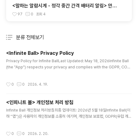
<말하는 알람시계 - 정각 중간 간격 배터리 알림> 안드
로이드앱 개인정보취급방침
97
0
조회
4
분류 전체보기
주요 글 목록
<Infinite Ball> Privacy Policy
글 내용
Privacy Policy for Infinite BallLast Updated: May 18, 2026Infinite Ball
(the "App") respects your privacy and complies with the GDPR, COPP
A, and other applicable data protection laws.1. Data Collection and Pu
rposeWe do not collect personally identifiable information (PII) direct
작성시간
0
0
2026. 4. 19.
ly on our servers. However, the Unity Ads SDK integrated into the Ap
p may automatically collect:Data Points: Device ide..
<인피니트 볼> 개인정보 처리 방침
글 내용
Infinite Ball 개인정보 처리방침최종 업데이트: 2026년 5월 18일Infinite Ball(이
하 “앱”)은 사용자의 개인정보를 소중히 여기며, 개인정보 보호법, GDPR(유럽 개인
정보 보호법) 및 관련 법령을 준수합니다.1. 수집하는 개인정보 항목 및 목적본 앱은
직접적인 식별 정보(이름, 이메일 등)를 수집하지 않습니다. 다만, Unity Ads SDK
작성시간
0
0
2026. 2. 20.
를 통해 다음 정보를 수집합니다.항목: 기기 식별자(구글 광고 ID), 기기 모델, IP 주