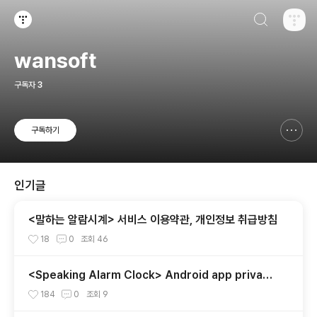
검색하기
티스토리
wansoft
구독자
3
구독하기
신고하기 레이어
열기
인기글
<말하는 알람시계> 서비스 이용약관, 개인정보 취급방침
18
0
조회
46
<Speaking Alarm Clock> Android app privacy
policy
184
0
조회
9