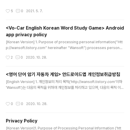
서비스(이하 “서비스”라 합니다)의 이용에 대한 회사와 서비스 이용자의 권리ㆍ의무
및 책임사항, 기타 필요한 사항을 규정함을 목적으로 합니다. 제2조 (용어의 정의) ①
작성시간
5
0
2021. 5. 7.
이 약관에서 사용하는 용어의 정의는 다음과 같습니다. 1. “회사”라 함은 모바일 기기
를 통하여 서비스를 제공하는 사업자를 의미합니다. 2. “사용자”라 함은 모바일 기기
를 통하여 애플리케이션을 사용하는 개인을 의미합니다. 3. “모바일 기기”란 콘텐츠
<Vo-Car English Korean Word Study Game> Android
를 다운로드 받거나 설치하여 사용할 수 있는 기기로서, 휴대폰, 스마트폰, 휴대정보
app privacy policy
단말기(PDA), 태블릿 등을 의미..
글 내용
[Korean Version] 1. Purpose of processing personal information(“Htt
p://wansoft.tistory.com” hereinafter “Wansoft”) processes personal i
nformation for the following purposes, and does not use it for purpo
작성시간
2
0
2020. 10. 28.
ses other than the following.-Checks whether the phone is received
or not so that game music can be stopped when receiving a phone c
all 2. Consignment of personal information processingWansoft do..
<영어 단어 암기 자동차 게임> 안드로이드앱 개인정보취급방침
글 내용
[English Version] 1. 개인정보의 처리 목적(‘http://wansoft.tistory.com’이하
‘Wansoft’)는 다음의 목적을 위하여 개인정보를 처리하고 있으며, 다음의 목적 이외
의 용도로는 이용하지 않습니다.- 전화 수신시 게임 음악을 멈출 수 있도록 전화 수신
여부를 확인함 2. 개인정보처리 위탁 여부Wansoft는 타 업체에 개인정보처리를 위
작성시간
0
0
2020. 10. 28.
탁하지 않습니다. 3. 정보주체의 권리,의무 및 그 행사방법 이용자는 개인정보주체로
서 다음과 같은 권리를 행사할 수 있습니다.① 정보주체는 Wansoft에 대해 언제든
지 다음 각 호의 개인정보 보호 관련 권리를 행사할 수 있습니다.1. 오류 등이 있을 경
Privacy Policy
우 정정 요구2. 삭제요구 : 사용자가 직접 앱을 삭제할 수 있습니다. 4. 처리하는 ..
글 내용
[Korean Version]1. Purpose of Processing Personal Information ('htt