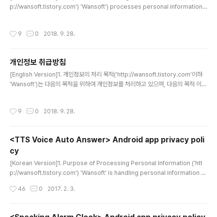
p://wansoft.tistory.com') 'Wansoft') processes personal information f
or the following purposes and does not use it for the following purpo
ses.- Collect and send an Android ad identifier to the advertiser2. W
작성시간
9
0
2018. 9. 28.
hether to process personal informationWansoft does not entrust the
processing of personal information to other companies.3. ..
개인정보 취급방침
글 내용
[English Version]1. 개인정보의 처리 목적(‘http://wansoft.tistory.com’이하
‘Wansoft’)는 다음의 목적을 위하여 개인정보를 처리하고 있으며, 다음의 목적 이외
의 용도로는 이용하지 않습니다.- 광고 송출을 위해서 Android 광고 식별자를 수집
하고 광고사에 전송합니다.2. 개인정보처리 위탁 여부Wansoft는 타 업체에 개인정
작성시간
9
0
2018. 9. 28.
보처리를 위탁하지 않습니다.3. 이용자 및 법정대리인의 권리와 그 행사방법이용자
및 법정대리인은 개인정보주체로서 다음과 같은 권리를 행사할 수 있습니다.① 정보
주체는 Wansoft에 대해 언제든지 다음 각 호의 개인정보 보호 관련 권리를 행사할
<TTS Voice Auto Answer> Android app privacy poli
수 있습니다.1. 오류 등이 있을 경우 정정 요구할 수 있습니다.2. 삭제요구 : 사용자가
cy
직접 ..
글 내용
[Korean Version]1. Purpose of Processing Personal Information ('htt
p://wansoft.tistory.com') 'Wansoft' is handling personal information fo
r the following purposes and does not use it for the following purpos
작성시간
46
0
2017. 2. 3.
es.- Check if the call is received so that the auto answer function will
work when receiving the call- Check the phone book to determine w
hether the person is registered in the phone book whe..