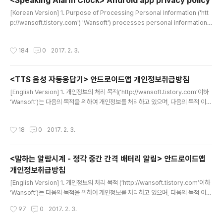
<Speaking Alarm Clock> Android app privacy policy
글 내용
[Korean Version] 1. Purpose of Processing Personal Information ('htt
p://wansoft.tistory.com') 'Wansoft') processes personal information f
or the following purposes and does not use it for the following purpo
ses.- Collect and send an Android ad identifier to the advertiser- To
작성시간
184
0
2017. 2. 3.
check if the phone is busy when the alarm is activated and to perfor
m the operation according to the setting of sound or v..
<TTS 음성 자동응답기> 안드로이드앱 개인정보취급방침
글 내용
[English Version] 1. 개인정보의 처리 목적(‘http://wansoft.tistory.com’이하
‘Wansoft’)는 다음의 목적을 위하여 개인정보를 처리하고 있으며, 다음의 목적 이외
의 용도로는 이용하지 않습니다.- 전화 수신시 자동응답 기능이 동작할 수 있도록 전
화 수신 여부를 확인함- 자동응답시 전화번호부에 등록된 사람인지 여부를 판단하기
작성시간
18
0
2017. 2. 3.
위해서 전화 번호부를 확인함 2. 개인정보처리 위탁 여부Wansoft는 타 업체에 개인
정보처리를 위탁하지 않습니다. 3. 정보주체의 권리,의무 및 그 행사방법 이용자는
개인정보주체로서 다음과 같은 권리를 행사할 수 있습니다.① 정보주체는 Wansoft
<말하는 알람시계 - 정각 중간 간격 배터리 알림> 안드로이드앱
에 대해 언제든지 다음 각 호의 개인정보 보호 관련 권리를 행사할 수 있습니다.1. 오
개인정보취급방침
류 등이 있..
글 내용
[English Version] 1. 개인정보의 처리 목적 (‘http://wansoft.tistory.com’이하
‘Wansoft’)는 다음의 목적을 위하여 개인정보를 처리하고 있으며, 다음의 목적 이외
의 용도로는 이용하지 않습니다.- 알람이 동작할 때 전화 통화중인지 여부를 확인하
작성시간
97
0
2017. 2. 3.
여 소리 또는 진동 등 설정에 맞는 동작을 수행하기 위함- 일정 알람 목록을 스마트폰